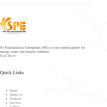
Sri Palaniandavar Enterprises (SPE) is your trusted partner for
energy, water, and security solutions.
Read More!
Quick Links
Home
About Us
Products
Services
Gallery